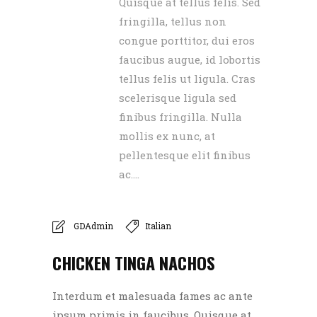
Quisque at tellus felis. Sed
fringilla, tellus non
congue porttitor, dui eros
faucibus augue, id lobortis
tellus felis ut ligula. Cras
scelerisque ligula sed
finibus fringilla. Nulla
mollis ex nunc, at
pellentesque elit finibus
ac....
GDAdmin
Italian
CHICKEN TINGA NACHOS
Interdum et malesuada fames ac ante
ipsum primis in faucibus. Quisque at